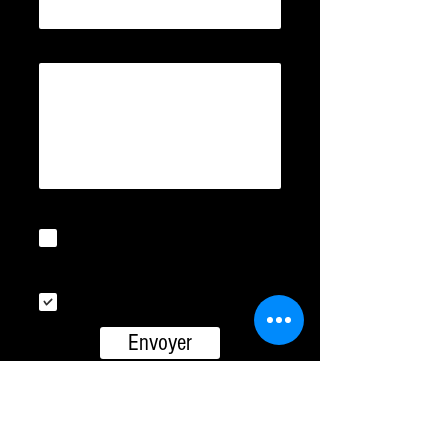
Votre Message
En soumettant ce formulaire,
j'accepte que mes informations
soient utilisées uniquement dans le
cadre de ma demande et de la
relation commerciale éthique et
personnalisée qui peut en découler.
Je veux m'inscrire à la
newsletter.
Envoyer