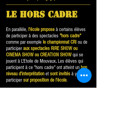
LE HORS CADRE
En parallèle,
l'école propose
à certains élèves
de participer à des spectacles
"hors cadre"
comme par exemple
le championnat CRI
ou
de
participer
aux spectacles RIRE SHOW ou
CINEMA SHOW ou CREATION SHOW
qui se
jouent à L'Etoile de Mouvaux
.
Les élèves qui
participent à ce "hors cadre" ont atteint un
bon
niveau d'interprétation
et
sont invités
à y
participer
sur proposition de l'école
.
LES PLUS
Offrir à nos élèves encore plus d'occasions de
créer, jouer.
Tout au long de l'année, nous proposons à nos
élèves, sans restriction, de participer à
divers
évènements
qui donnent une
occasion de