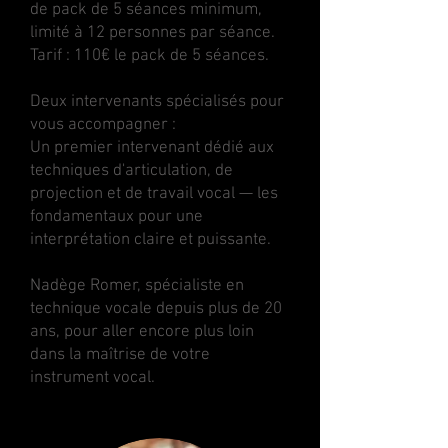
de pack de 5 séances minimum,
limité à 12 personnes par séance.
Tarif : 110€ le pack de 5 séances.
Deux intervenants spécialisés pour
vous accompagner :
Un premier intervenant dédié aux
techniques d'articulation, de
projection et de travail vocal — les
fondamentaux pour une
interprétation claire et puissante.
Nadège Romer, spécialiste en
technique vocale depuis plus de 20
ans, pour aller encore plus loin
dans la maîtrise de votre
instrument vocal.