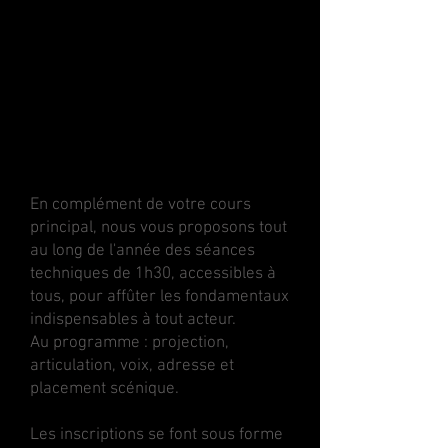
la possibilité de prendre des cours de
techniques indispensables à tout
acteur : techniques de respiration,
maîtrise de la voix, lecture à haute
voix, ancrage et présence scénique.
Des fondamentaux pour une
interprétation réussie.
En complément de votre cours
principal, nous vous proposons tout
au long de l'année des séances
techniques de 1h30, accessibles à
tous, pour affûter les fondamentaux
indispensables à tout acteur.
Au programme : projection,
articulation, voix, adresse et
placement scénique.
Les inscriptions se font sous forme