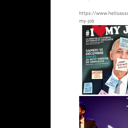
https://www.helloass
my-job