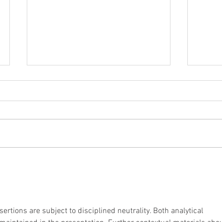
Images du dernier spectacle
Idée 
RIRE
RIRE 
janvi
ertions are subject to disciplined neutrality. Both analytical 