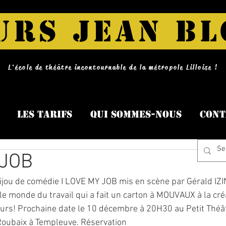
URS JEAN B
L'école de théâtre incontournable de la métropole Lilloise !
Les tarifs
Qui sommes-nous
Cont
 JOB
bijou de comédie I LOVE MY JOB mis en scène par Gérald IZI
le monde du travail qui a fait un carton à MOUVAUX à la cré
urs! Prochaine date le 10 décembre à 20H30 au Petit Théât
oubaix à Templeuve. Réservation 