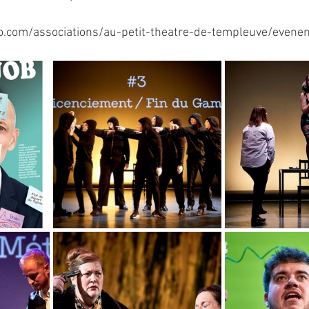
o.com/associations/au-petit-theatre-de-templeuve/evenem