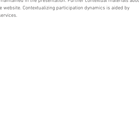
e maintained in the presentation. Further contextual materials abou
 website. Contextualizing participation dynamics is aided by 
services.