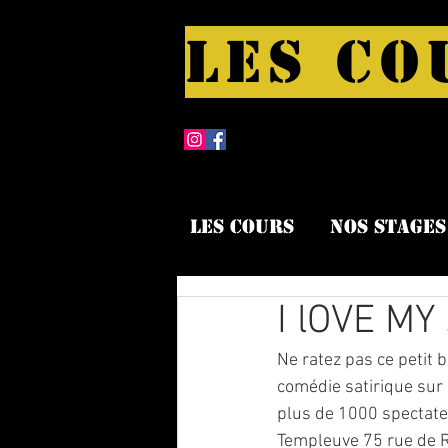
LES CO
Les cours
Nos stages
I lOVE MY
Ne ratez pas ce petit 
comédie satirique sur 
plus de 1000 spectate
Templeuve 75 rue de R