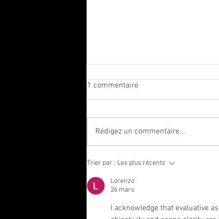
1 commentaire
Rédigez un commentaire...
Scène ouverte des cours Jean
Trier par :
Les plus récents
Blondeau
Lorenzo
26 mars
I acknowledge that evaluative ass