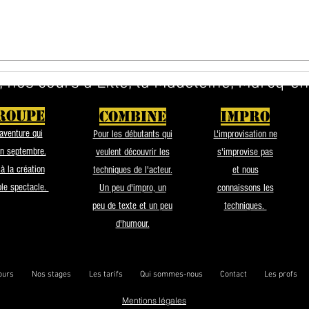
, nos cours à Lille, la Madeleine, Marcq-
ROUPE
COMBINE
IMPRO
aventure qui
Pour les débutants qui
L'improvisation ne
en septembre.
veulent découvrir les
s'improvise pas
 à la création
techniques de l'acteur.
et nous
ble spectacle.
Un peu d'impro, un
connaissons les
peu de texte et un peu
techniques.
d'humour.
ours
Nos stages
Les tarifs
Qui sommes-nous
Contact
Les profs
Mentions légales