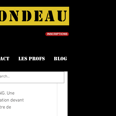
LONDEAU
INSCRIPTIONS
act
Les profs
Blog
NG. Une 
ation devant 
re de 