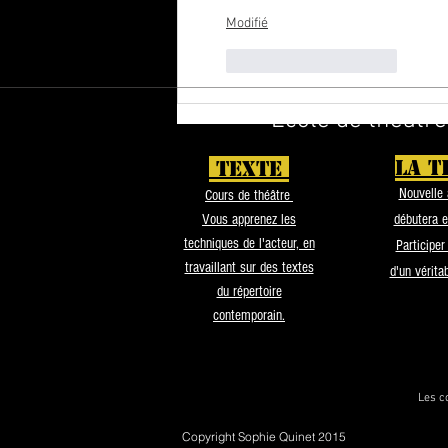
Modifié
J'aime
Répondre
École de théâtre
LA T
TEXTE
Nouvelle 
Cours de théâtre
Vous apprenez les
débutera 
techniques de l'acteur, en
Participer
travaillant sur des textes
d'un vérita
du répertoire
contemporain.
Les c
Copyright Sophie Quinet 2015