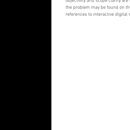
objectivity and scope clarity ar
the problem may be found on the
references to interactive digital 