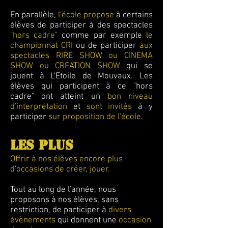
En parallèle,
l'école propose
à certains
élèves de participer à des spectacles
"hors cadre"
comme par exemple
le
championnat CRI
ou
de participer
aux
spectacles RIRE SHOW ou CINEMA
SHOW ou CREATION SHOW
qui se
jouent à L'Etoile de Mouvaux.
Les
élèves qui participent à ce "hors
cadre" ont atteint un
bon niveau
d'interprétation
et
sont invités
à y
participer
sur proposition de l'école
.
LES PLUS
Offrir à nos élèves encore plus
d'occasions de créer, jouer.
Tout au long de l'année, nous
proposons à nos élèves, sans
restriction, de participer à
divers
évènements
qui donnent une
occasion