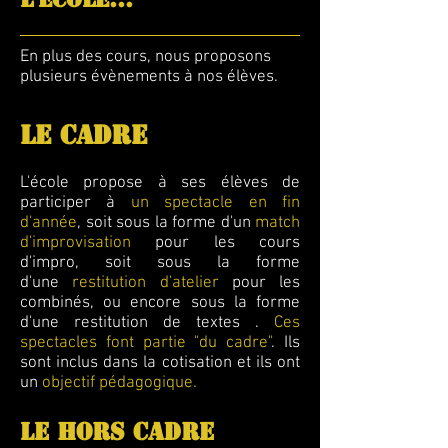
En plus des cours, nous proposons
plusieurs évènements à nos élèves.
LE CADRE
L'école propose à ses élèves de
participer à
un spectacle en fin
d'année
, soit sous la forme d'un
match
d'improvisation
pour les cours
d'impro, soit sous la forme
d'une
restitution d'atelier
pour les
combinés, ou encore sous la forme
d'une restitution de textes .
Ces
spectacles font partie "du cadre"
. Ils
sont inclus dans la cotisation et ils ont
un
objectif pédagogique.
LE HORS CADRE