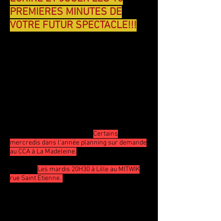
PREMIERES MINUTES DE
VOTRE FUTUR SPECTACLE!!!
Vous apprendrez:
Les techniques du comédien humoriste.
Une méthodologie pour écrire en solo, ou à
plusieurs.
Ecrire 1 sketch la première année.
Limité à 10 places.
Notre formule complète:
16 séances de 3H d'écriture.
Certains
mercredis dans l'année planning sur demande
au CCA à La Madeleine.
20 cours d'interprétation spécialisés "technique
humour".
L
es mardis 20H30 à Lille au MITWIK
rue Saint Etienne.
5 cours "technique d'acteur".
1 journée à la formation du clown.
1 journée de stage à la formation "impro-
interaction avec le public".