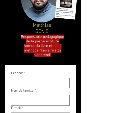
Matthias
SENIE
Responsable pédagogique
de la partie écriture
Auteur du livre et de la
méthode "Faire rire ça
s'apprend"
Prénom
*
Nom de famille
*
E‑mail
*