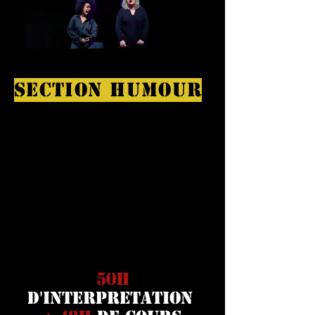
SECTION HUMOUR
Rêvez-vous de devenir humoriste ?
Notre nouvelle section Humour vous
donne les outils pour réussir !
Écriture, jeu, stand-up : une
formation complète et exigeante
pour créer la prochaine "Bande à
Blondeau". Lancez-vous !
50
H
d'interpretatioN