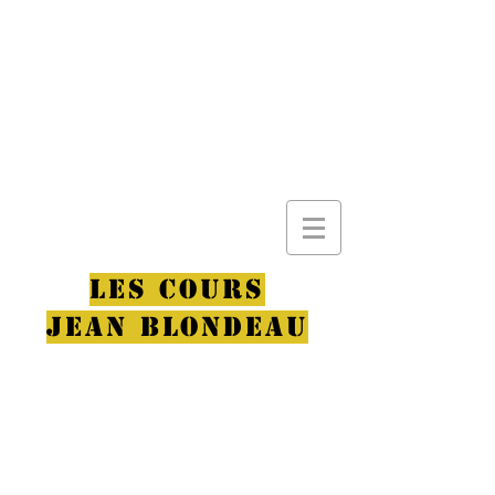
LES COURS
JEAN BLONDEAU
L'école de théâtre
incontournable de la
métropole Lilloise !