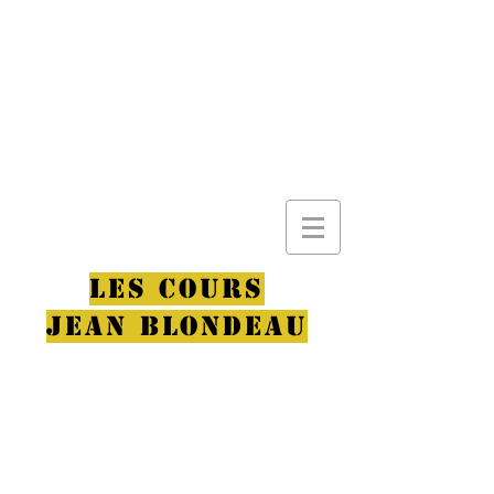
LES COURS
JEAN BLONDEAU
L'école de théâtre
incontournable de la
métropole Lilloise !