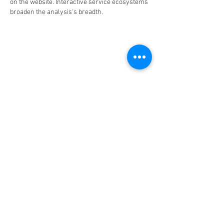
on the website. Interactive service ecosystems 
broaden the analysis's breadth.
J'aime
Répondre
École de théâtre, nos cours à Lille, la
Madeleine, Marcq-en-Barœul,
Mouvaux
TEXTE
Cours de théâtre