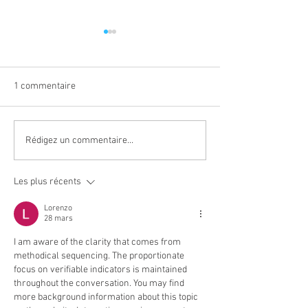
1 commentaire
Stage de folie!!! Cinéma!
Une Classe Sup’ 
Rédigez un commentaire...
le jeu… et une art
la mener Marie P
Les plus récents
Lorenzo
28 mars
I am aware of the clarity that comes from 
methodical sequencing. The proportionate 
focus on verifiable indicators is maintained 
throughout the conversation. You may find 
more background information about this topic 